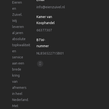
Eieren
info@eienzuivel.nl
en
Zuivel.
Kamer van
Wij
Koophandel
leveren
66377307
al jaren
absolute
BTW-
topkwaliteit
nummer
en
NL856522715B01
service
Vind ons op:
aan een
Mail
brede
page
kring
opens
van
in
afnemers
new
in heel
window
Nederland.
Met