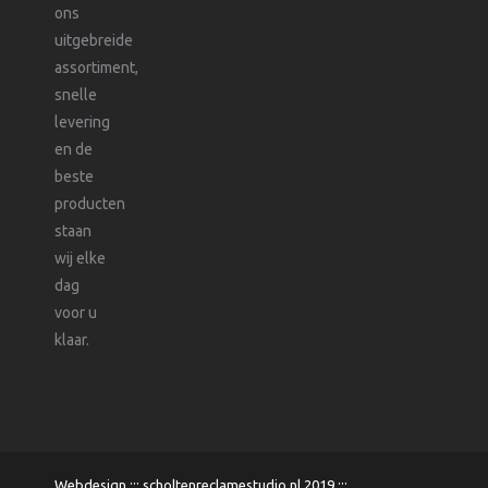
ons
uitgebreide
assortiment,
snelle
levering
en de
beste
producten
staan
wij elke
dag
voor u
klaar.
Webdesign :::
scholtenreclamestudio.nl
2019 :::