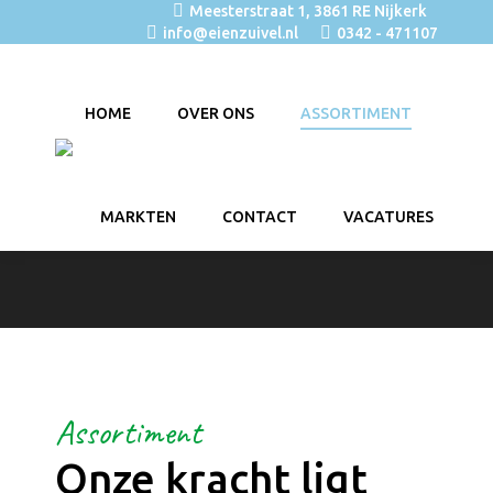
Meesterstraat 1, 3861 RE Nijkerk
info@eienzuivel.nl
0342 - 471107
HOME
OVER ONS
ASSORTIMENT
MARKTEN
CONTACT
VACATURES
Assortiment
Onze kracht ligt